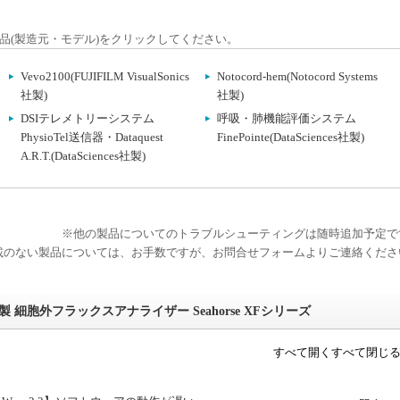
品(製造元・モデル)をクリックしてください。
Vevo2100(FUJIFILM VisualSonics
Notocord-hem(Notocord Systems
社製)
社製)
DSIテレメトリーシステム
呼吸・肺機能評価システム
PhysioTel送信器・Dataquest
FinePointe(DataSciences社製)
A.R.T.(DataSciences社製)
※他の製品についてのトラブルシューティングは随時追加予定で
載のない製品については、お手数ですが、お問合せフォームよりご連絡くださ
製 細胞外フラックスアナライザー Seahorse XFシリーズ
すべて開く
すべて閉じ