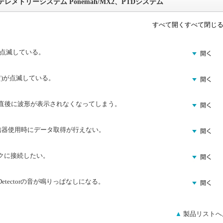
レメトリーシステム Ponemah/MX2、PTDシステム
すべて開く
すべて閉じ
赤)が点滅している。
D(黄)が点滅している。
得直後に波形が表示されなくなってしまう。
HD送信器使用時にデータ取得が行えない。
ークに接続したい。
 Detectorの音が鳴りっぱなしになる。
▲
製品リストへ