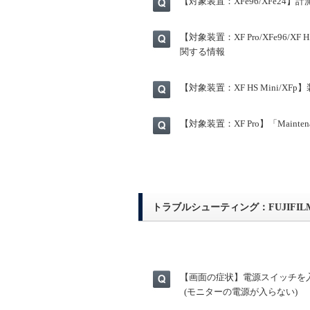
【対象装置：XFe96/XFe24
【対象装置：XF Pro/XFe96/XF
関する情報
【対象装置：XF HS Mini/
【対象装置：XF Pro】「Mainte
トラブルシューティング：FUJIFILM V
【画面の症状】電源スイッチを
(モニターの電源が入らない)