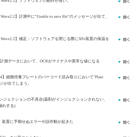
、Wave2.2】ソフトウェアの動作が遅い。
e2.2】計測中に“Unable to save file”のメッセージが出て、
、Wave2.2】補足：ソフトウェアを閉じる際にXFe装置の保温を
XFp】計測データにおいて、OCRがマイナスや異常な値になる
/XFe24】細胞培養プレートのバーコード読み取りにおいて"Plate
のメッセージが出てしまう。
インジェクションの不具合(薬剤がインジェクションされない、
れする)
/XFp】装置に予期せぬエラーや誤作動が起きた