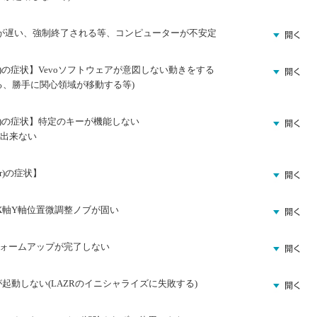
が遅い、強制終了される等、コンピューターが不安定
)の症状】Vevoソフトウェアが意図しない動きをする
る、勝手に関心領域が移動する等)
)の症状】特定のキーが機能しない
出来ない
cer)の症状】
X軸Y軸位置微調整ノブが固い
Rのウォームアップが完了しない
deが起動しない(LAZRのイニシャライズに失敗する)