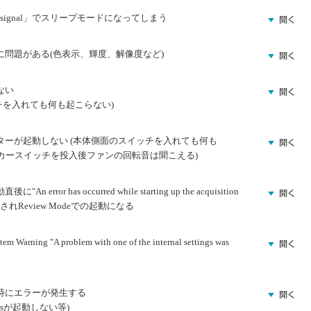
signal」でスリープモードになってしまう
問題がある(色表示、輝度、解像度など)
ない
チを入れても何も起こらない)
ーが起動しない (本体側面のスイッチを入れても何も
カースイッチを投入後ファンの回転音は聞こえる)
r has occurred while starting up the acquisition
されReview Modeでの起動になる
 "A problem with one of the internal settings was
時にエラーが発生する
wsが起動しない等)