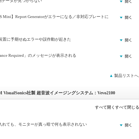
】計測データが見つからない
 HS Mini】Report Generatorがエラーになる／非対応プレートに
XFp】装置に予期せぬエラーや誤作動が起きた
nance Required」のメッセージが表示される
▲
製品リストへ
isualSonics社製 超音波イメージングシステム：Vevo2100
すべて開く
すべて閉じ
入れても、モニターが真っ暗で何も表示されない