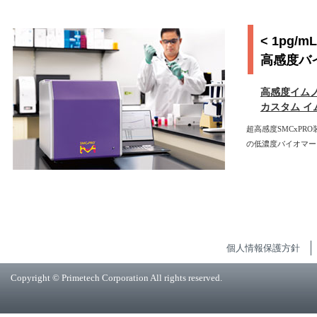
< 1pg/m
高感度バ
高感度イム
カスタム 
超高感度SMCxP
の低濃度バイオマー
個人情報保護方針
Copyright © Primetech Corporation All rights reserved.