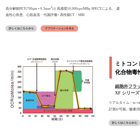
3
高分解能PET(700µm • 0.3mm
)と高感度10,000cps/MBq SPECTによる、 虚
血性心疾患、心筋血流・代謝評価+ 高性能CT・MRI
ミトコン
化合物毒
細胞外フラ
XF シリーズ
リアルタイム・in vi
計測が可能。酸素消費