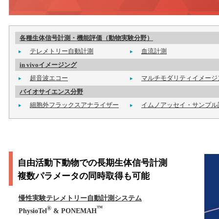
各種生体信号計測・機能評価（動物実験分野）
テレメトリー自動計測
血流計測
in vivoイメージング
超音波エコー
マルチモダリティイメージ
バイオサイエンス分野
細胞外フラックスアナライザー
イムノアッセイ・サンプル
自由活動下動物での長期生体信号計測
複数パラメータの同時取得も可能
慢性実験テレメトリー自動計測システム
®
™
PhysioTel
& PONEMAH