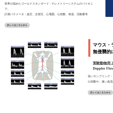
世界が認めたゴールドスタンダード - テレメトリーシステムのパイオニ
ア。
計測パラメータ：血圧、左室圧、心電図、心拍数、体温、活動量等
マウス・
無侵襲的
実験動物⽤ 
Doppler Flow
高いサンプリング・
心拍数や、速い血流