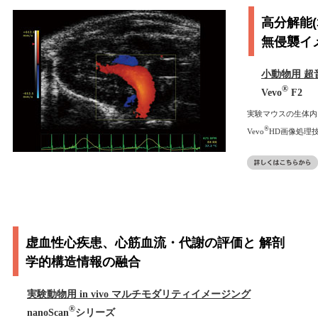
高分解能(
無侵襲イ
小動物用 
®
Vevo
F2
実験マウスの生体内
®
Vevo
HD画像処理
虚血性心疾患、心筋血流・代謝の評価と 解剖
学的構造情報の融合
実験動物用 in vivo マルチモダリティイメージング
®
nanoScan
シリーズ