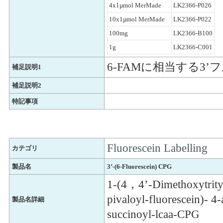
4x1µmol MerMade
LK2366-P026
10x1µmol MerMade
LK2366-P022
100mg
LK2366-B100
1g
LK2366-C001
6-FAMに相当する3
補足説明1
補足説明2
特記事項
Fluorescein Labelling
カテゴリ
製品名
3’-(6-Fluorescein) CPG
1-(4，4’-Dimethoxytrity
pivaloyl-fluorescein)- 4
製品名詳細
succinoyl-lcaa-CPG