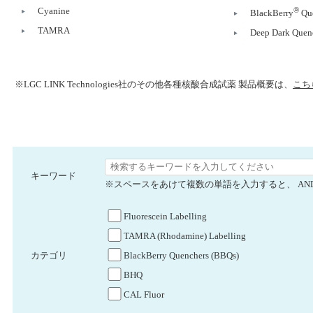
Cyanine
®
BlackBerry
Que
TAMRA
Deep Dark Quen
※LGC LINK Technologies社のその他各種核酸合成試薬 製品概要は、
こち
キーワード
※スペースをあけて複数の単語を入力すると、 AN
Fluorescein Labelling
TAMRA (Rhodamine) Labelling
BlackBerry Quenchers (BBQs)
カテゴリ
BHQ
CAL Fluor