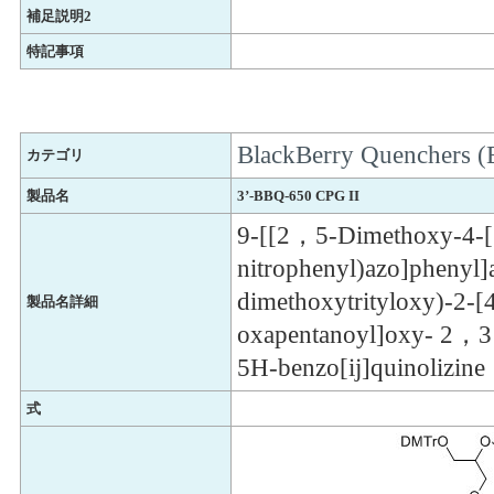
補足説明2
特記事項
BlackBerry Quenchers 
カテゴリ
製品名
3’-BBQ-650 CPG II
9-[[2，5-Dimethoxy-4-[
nitrophenyl)azo]phenyl]
dimethoxytrityloxy)-2-[
製品名詳細
oxapentanoyl]oxy- 2，
5H-benzo[ij]quinolizine
式