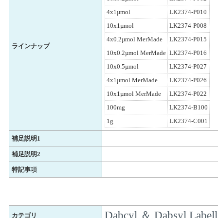
4x1µmol
LK2374-P010
10x1µmol
LK2374-P008
4x0.2µmol MerMade
LK2374-P015
ラインナップ
10x0.2µmol MerMade
LK2374-P016
10x0.5µmol
LK2374-P027
4x1µmol MerMade
LK2374-P026
10x1µmol MerMade
LK2374-P022
100mg
LK2374-B100
1g
LK2374-C001
補足説明1
補足説明2
特記事項
Dabcyl ＆ Dabsyl Labell
カテゴリ