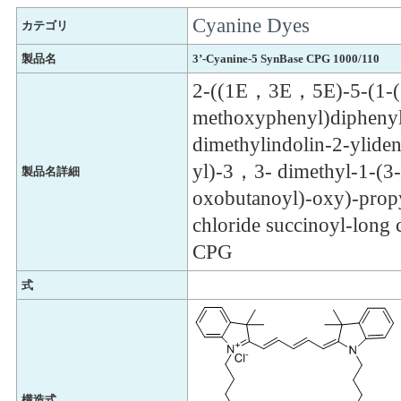
Cyanine Dyes
カテゴリ
製品名
3’-Cyanine-5 SynBase CPG 1000/110
2-((1E，3E，5E)-5-(1-(3
methoxyphenyl)dipheny
dimethylindolin-2-ylide
yl)-3，3- dimethyl-1-(3-
製品名詳細
oxobutanoyl)-oxy)-prop
chloride succinoyl-long
CPG
式
構造式