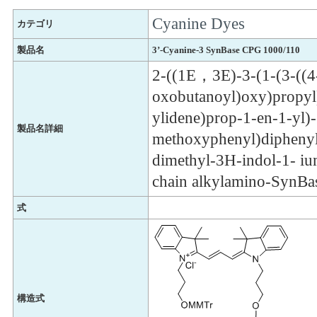
Cyanine Dyes
カテゴリ
製品名
3’-Cyanine-3 SynBase CPG 1000/110
2-((1E，3E)-3-(1-(3-((4
oxobutanoyl)oxy)propyl
ylidene)prop-1-en-1-yl)-
製品名詳細
methoxyphenyl)dipheny
dimethyl-3H-indol-1- iu
chain alkylamino-SynB
式
構造式