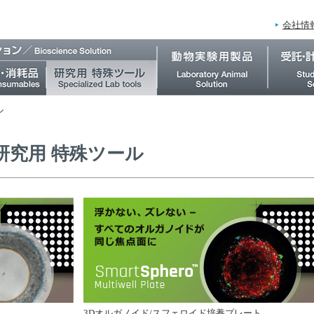
会社情
ル
研究⽤ 特殊ツール
3Dオルガノイド/スフェロイド培養プレート