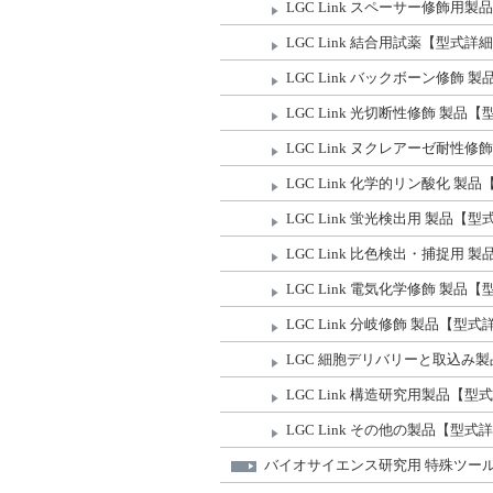
LGC Link スペーサー修飾用
LGC Link 結合用試薬【型式詳
LGC Link バックボーン修飾
LGC Link 光切断性修飾 製品
LGC Link ヌクレアーゼ耐性
LGC Link 化学的リン酸化 製
LGC Link 蛍光検出用 製品【
LGC Link 比色検出・捕捉用
LGC Link 電気化学修飾 製品
LGC Link 分岐修飾 製品【型
LGC 細胞デリバリーと取込み
LGC Link 構造研究用製品【
LGC Link その他の製品【型式
バイオサイエンス研究⽤ 特殊ツー