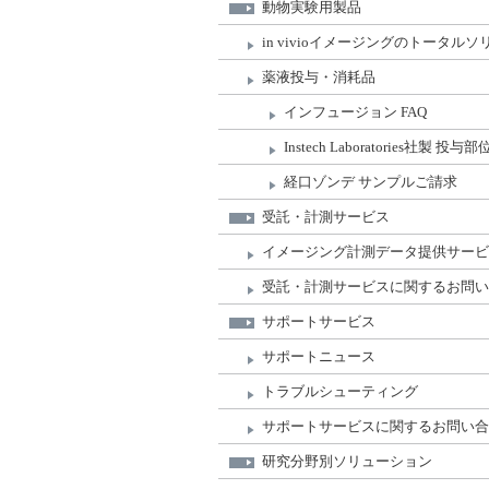
動物実験用製品
in vivioイメージングのトータル
薬液投与・消耗品
インフュージョン FAQ
Instech Laboratories社
経口ゾンデ サンプルご請求
受託・計測サービス
イメージング計測データ提供サービ
受託・計測サービスに関するお問い
サポートサービス
サポートニュース
トラブルシューティング
サポートサービスに関するお問い合
研究分野別ソリューション