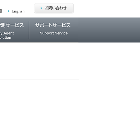
報
English