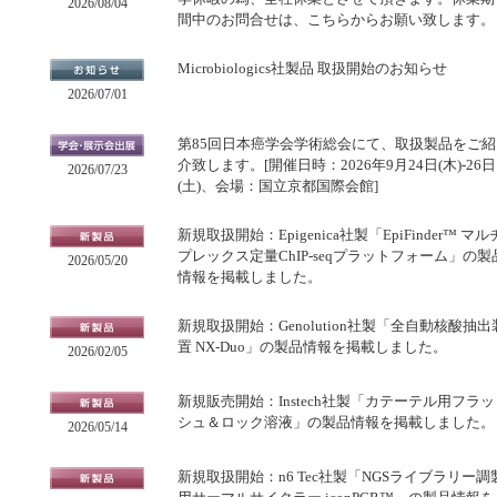
2026/08/04
間中のお問合せは、こちらからお願い致します。
Microbiologics社製品 取扱開始のお知らせ
2026/07/01
第85回日本癌学会学術総会にて、取扱製品をご紹
介致します。[開催日時：2026年9月24日(木)-26日
2026/07/23
(土)、会場：国立京都国際会館]
新規取扱開始：Epigenica社製「EpiFinder™ マル
プレックス定量ChIP-seqプラットフォーム」の製
2026/05/20
情報を掲載しました。
新規取扱開始：Genolution社製「全自動核酸抽出
置 NX-Duo」の製品情報を掲載しました。
2026/02/05
新規販売開始：Instech社製「カテーテル用フラッ
シュ＆ロック溶液」の製品情報を掲載しました。
2026/05/14
新規取扱開始：n6 Tec社製「NGSライブラリー調