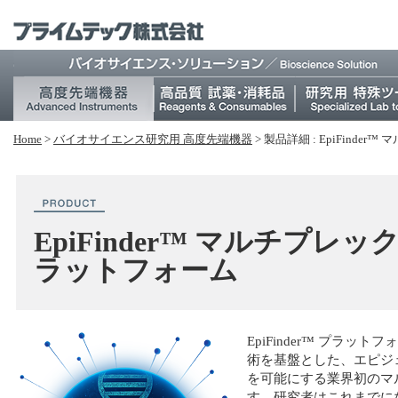
Home
>
バイオサイエンス研究⽤ 高度先端機器
>
製品詳細 : EpiFinder
EpiFinder™ マルチプレック
ラットフォーム
EpiFinder™ プラットフ
術を基盤とした、エピジ
を可能にする業界初のマル
す。研究者はこれまでに