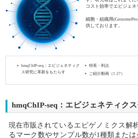
コスト効率でエピジェネ
細胞・組織用(GenomeP
供しております。
hmqChIP-seq：エピジェネティク
特長・利点
ス研究に革新をもたらす
ご紹介動画（1:27）
hmqChIP-seq：エピジェネティ
現在市販されているエピゲノミクス解
るマーク数やサンプル数が1種類または