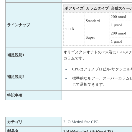
ポアサイズ
カラムタイプ
合成スケー
200 nmol
Standard
ラインナップ
1 µmol
500 Å
200 nmol
Super
1 µmol
オリゴヌクレオチドの3’末端に2’-O-
補足説明1
カラムです。
CPGはアミノプロピル-サクシニ
補足説明2
標準的なルアー、スーパーカラム
じて選択できます。
特記事項
カテゴリ
2’-O-Methyl Suc CPG
製品名
2’-O-Methyl-rC (Bz)-Suc-CPG