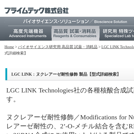
Home
>
バイオサイエンス研究⽤ 高品質 試薬・消耗品
>
LGC LINK Te
式詳細検索】
LGC LINK : ヌクレアーゼ耐性修飾 製品【型式詳細検索】
LGC LINK Technologies社の各種核酸合成
す。
ヌクレアーゼ耐性修飾／Modifications for Nuc
レアーゼ耐性の、2’-O-メチル結合を含むRNA、