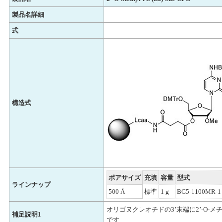
製品名詳細
式
構造式
ポアサイズ
充填
容量
型式
ラインナップ
500 Å
標準
1 g
BG5-1100MR-1
オリゴヌクレオチドの3’末端に2’-O-
補足説明1
です