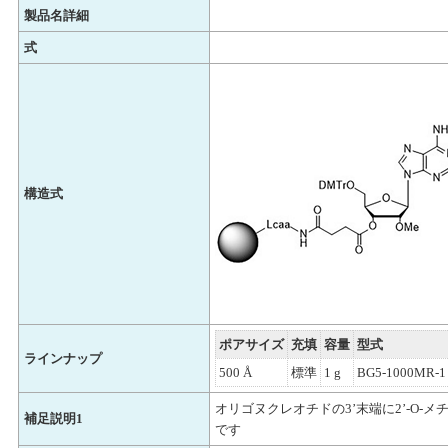
製品名詳細
式
構造式
ポアサイズ
充填
容量
型式
ラインナップ
500 Å
標準
1 g
BG5-1000MR-1
オリゴヌクレオチドの3’末端に2’-O-
補足説明1
です