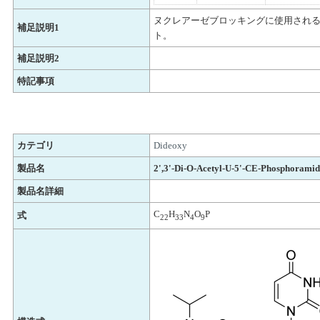
ヌクレアーゼブロッキングに使用され
補足説明1
ト。
補足説明2
特記事項
カテゴリ
Dideoxy
製品名
2',3'-Di-O-Acetyl-U-5'-CE-Phosphoramid
製品名詳細
C
H
N
O
P
式
22
33
4
9