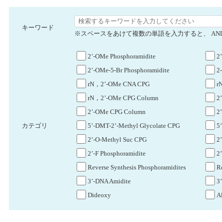
キーワード
※スペースをあけて複数の単語を入力すると、 AN
2’-OMe Phosphoramidite
2
2’-OMe-5-Br Phosphoramidite
2
rN，2’-OMe CNA CPG
r
rN，2’-OMe CPG Column
2
2’-OMe CPG Column
2
5’-DMT-2’-Methyl Glycolate CPG
5
カテゴリ
2’-O-Methyl Suc CPG
2
2’-F Phosphoramidite
2
Reverse Synthesis Phosphoramidites
R
3’-DNA Amidite
3
Dideoxy
A