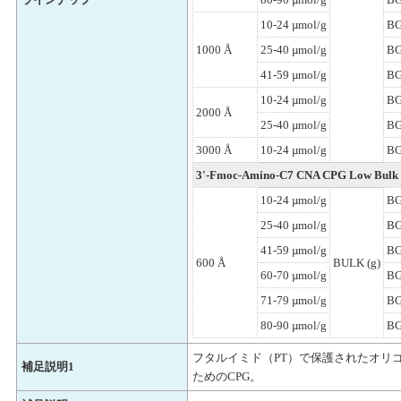
10-24 µmol/g
BG
1000 Å
25-40 µmol/g
BG
41-59 µmol/g
BG
10-24 µmol/g
BG
2000 Å
25-40 µmol/g
BG
3000 Å
10-24 µmol/g
BG
3'-Fmoc-Amino-C7 CNA CPG Low Bulk 
10-24 µmol/g
BG
25-40 µmol/g
BG
41-59 µmol/g
BG
600 Å
BULK (g)
60-70 µmol/g
BG
71-79 µmol/g
BG
80-90 µmol/g
BG
フタルイミド（PT）で保護されたオリゴヌク
補足説明1
ためのCPG。