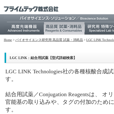
Home
>
バイオサイエンス研究⽤ 高品質 試薬・消耗品
>
LGC LINK Te
LGC LINK : 結合用試薬【型式詳細検索】
LGC LINK Technologies社の各種核酸合成
す。
結合用試薬／Conjugation Reagents
官能基の取り込みや、タグの付加のため
す。