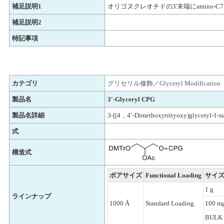
補足説明1
オリゴヌクレオチドの3'末端にamino-
補足説明2
特記事項
カテゴリ
グリセリル修飾／Glyceryl Modification
製品名
3'-Glyceryl CPG
製品名詳細
3-[(4，4’-Dimethoxytrityoxy)glyceryl-1-s
式
構造式
ポアサイズ
Functional Loading
サイ
1 g
ラインナップ
1000 Å
Standard Loading
100 m
BULK 