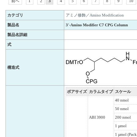
前へ
1
2
3
4
5
6
7
8
9
10
カテゴリ
アミノ修飾／Amino Modification
製品名
3'-Amino Modifier C7 CPG Column
製品名詳細
式
構造式
ポアサイズ
カラムタイプ
スケール
40 nmol
50 nmol
ABI 3900
200 nmol
1 µmol
1 µmol (Pack