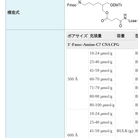
構造式
ポアサイズ
充填量
容量
3'-Fmoc-Amino-C7 CNA CPG
10-24 µmol/g
B
25-40 µmol/g
B
41-59 µmol/g
B
500 Å
60-70 µmol/g
B
71-79 µmol/g
B
80-90 µmol/g
B
80-100 µmol/g
B
10-24 µmol/g
B
25-40 µmol/g
B
41-59 µmol/g
BULK (g)
B
600 Å