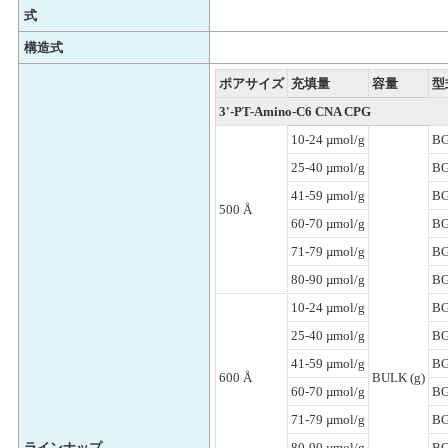
式
構造式
ポアサイズ
充填量
容量
型
3'-PT-Amino-C6 CNA CPG
10-24 µmol/g
BG
25-40 µmol/g
BG
41-59 µmol/g
BG
500 Å
60-70 µmol/g
BG
71-79 µmol/g
BG
80-90 µmol/g
BG
10-24 µmol/g
BG
25-40 µmol/g
BG
41-59 µmol/g
BG
600 Å
BULK (g)
60-70 µmol/g
BG
71-79 µmol/g
BG
ラインナップ
80-90 µmol/g
BG