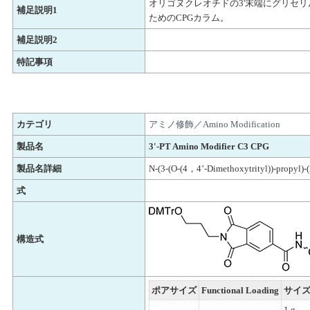
オリゴヌクレオチドの3'末端にグリセ
補足説明1
ためのCPGカラム。
補足説明2
特記事項
カテゴリ
アミノ修飾／Amino Modification
製品名
3'-PT Amino Modifier C3 CPG
製品名詳細
N-(3-(O-(4，4’-Dimethoxytrityl))-propyl)-
式
構造式
ポアサイズ
Functional Loading
サイ
1 g