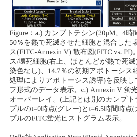
Figure：a.) カンプトテシン(20μM、4
50％を熱で死滅させた細胞と混合した
ス(FITC-Annexin V) 散布図(FITC vs
ス/壊死細胞(右上、ほとんどが熱で死滅)
染色なし)、14.7％の初期アポトーシ
処理によりアポトーシス誘導)を反映して
フ形式のデータ表示。c.) Annexin V 
オーバーレイ。(上記とは別のカンプトテシ
プルのt=0時点(グレー)とt=6.5時間時点
プルのFITC蛍光ヒストグラム表示。