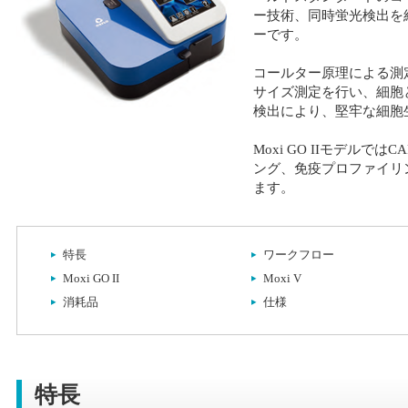
ー技術、同時蛍光検出を
ーです。
コールター原理による測定で
サイズ測定を行い、細胞
検出により、堅牢な細胞
Moxi GO IIモデルで
ング、免疫プロファイリ
ます。
特長
ワークフロー
Moxi GO II
Moxi V
消耗品
仕様
特長