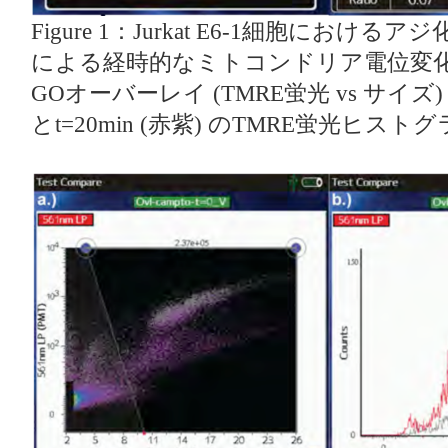
Figure 1：Jurkat E6-1細胞におけるア
による経時的なミトコンドリア電位変化。a
GOオーバーレイ (TMRE蛍光 vs サイズ) およ
とt=20min (赤紫) のTMRE蛍光ヒスト