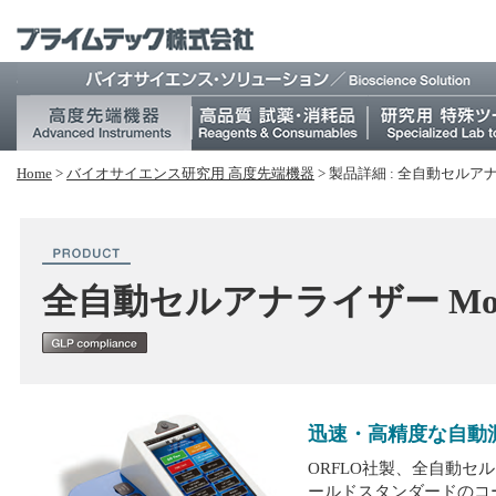
Home
>
バイオサイエンス研究⽤ 高度先端機器
>
製品詳細 : 全自動セルアナライザ
全自動セルアナライザー Moxi GO
迅速・高精度な自動
ORFLO社製、全自動セルアナラ
ールドスタンダードのコ