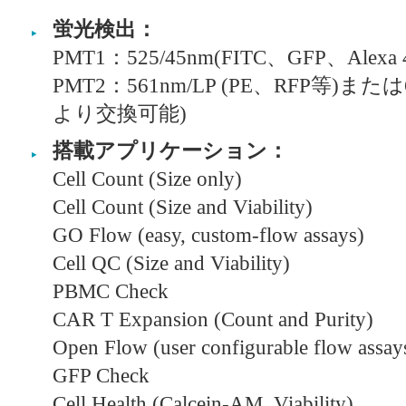
蛍光検出：
PMT1：525/45nm(FITC、GFP、Alexa
PMT2：561nm/LP (PE、RFP等)または6
より交換可能)
搭載アプリケーション：
Cell Count (Size only)
Cell Count (Size and Viability)
GO Flow (easy, custom-flow assays)
Cell QC (Size and Viability)
PBMC Check
CAR T Expansion (Count and Purity)
Open Flow (user configurable flow assay
GFP Check
Cell Health (Calcein-AM, Viability)