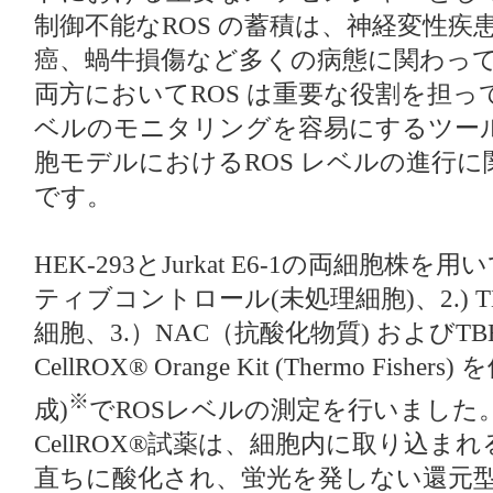
制御不能なROS の蓄積は、神経変性疾
癌、蝸⽜損傷など多くの病態に関わっ
両⽅においてROS は重要な役割を担っ
ベルのモニタリングを容易にするツー
胞モデルにおけるROS レベルの進⾏
です。
HEK-293とJurkat E6-1の両細胞株を用
ティブコントロール(未処理細胞)、2.) TB
細胞、3.）NAC（抗酸化物質) およびT
CellROX® Orange Kit (Thermo Fisher
※
成)
でROSレベルの測定を行いました
CellROX®試薬は、細胞内に取り込ま
直ちに酸化され、蛍光を発しない還元