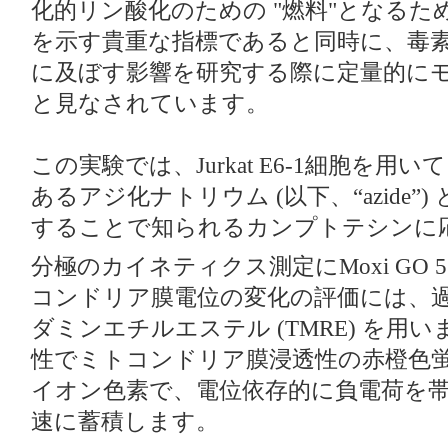
化的リン酸化のための "燃料"となる
を示す貴重な指標であると同時に、毒
に及ぼす影響を研究する際に定量的に
と見なされています。
この実験では、Jurkat E6-1細胞を
あるアジ化ナトリウム (以下、“azide”
することで知られるカンプトテシンに
分極のカイネティクス測定にMoxi GO 5
コンドリア膜電位の変化の評価には、
ダミンエチルエステル (TMRE) を用
性でミトコンドリア膜浸透性の赤橙色蛍光 (5
イオン色素で、電位依存的に負電荷を
速に蓄積します。