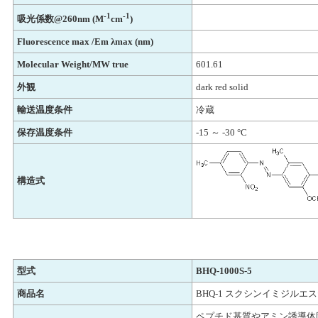
-1
-1
吸光係数@260nm (M
cm
)
Fluorescence max /Em λmax (nm)
Molecular Weight/MW true
601.61
外観
dark red solid
輸送温度条件
冷蔵
保存温度条件
-15 ～ -30 °C
構造式
型式
BHQ-1000S-5
商品名
BHQ-1 スクシンイミジルエステ
ペプチド基質やアミン誘導体