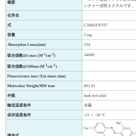
概要
ンチャー活性エステルです。
化学名
式
C30H31N7O7
容量
5 mg
Absorption λ max(nm)
534
-1
-1
34000
吸光係数@λ max (M
cm
)
-1
-1
吸光係数@260nm (M
cm
)
Fluorescence max /Em λmax (nm)
Molecular Weight/MW true
601.61
外観
dark red solid
輸送温度条件
冷蔵
保存温度条件
-15 ～ -30 °C
構造式