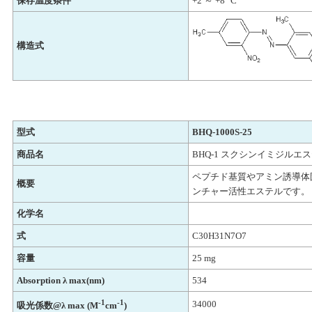
保存温度条件
+2 ～ +8 °C
構造式
型式
BHQ-1000S-25
商品名
BHQ-1 スクシンイミジルエステ
ペプチド基質やアミン誘導体
概要
ンチャー活性エステルです。
化学名
式
C30H31N7O7
容量
25 mg
Absorption λ max(nm)
534
-1
-1
34000
吸光係数@λ max (M
cm
)