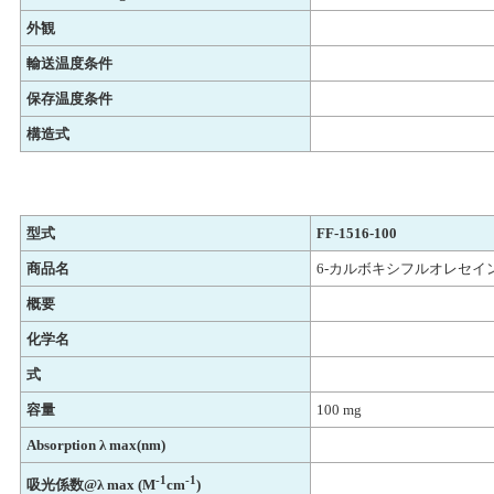
外観
輸送温度条件
保存温度条件
構造式
型式
FF-1516-100
商品名
6-カルボキシフルオレセイン、Di
概要
化学名
式
容量
100 mg
Absorption λ max(nm)
-1
-1
吸光係数@λ max (M
cm
)