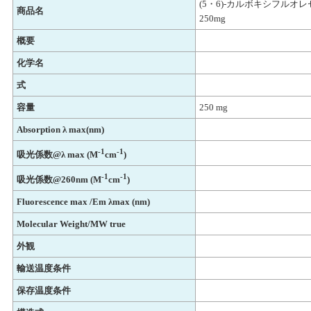
(5・6)-カルボキシフルオレ
商品名
250mg
概要
化学名
式
容量
250 mg
Absorption λ max(nm)
-1
-1
吸光係数@λ max (M
cm
)
-1
-1
吸光係数@260nm (M
cm
)
Fluorescence max /Em λmax (nm)
Molecular Weight/MW true
外観
輸送温度条件
保存温度条件