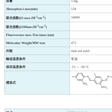
容量
5 mg
Absorption λ max(nm)
534
-1
-1
34000
吸光係数@λ max (M
cm
)
-1
-1
吸光係数@260nm (M
cm
)
Fluorescence max /Em λmax (nm)
Molecular Weight/MW true
475
外観
dark red solid
輸送温度条件
常温
保存温度条件
-15 ～ -30 °C
構造式