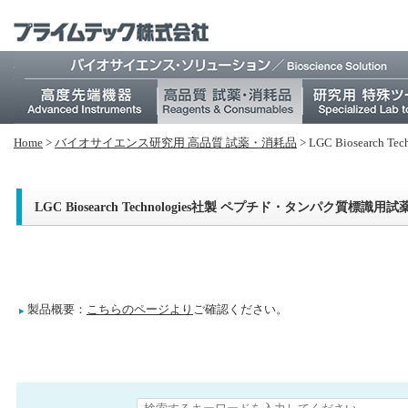
Home
>
バイオサイエンス研究⽤ 高品質 試薬・消耗品
>
LGC Biosear
LGC Biosearch Technologies社製 ペプチド・タンパク質標
製品概要：
こちらのページより
ご確認ください。