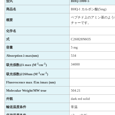
型式
BHQ-1000-5
商品名
BHQ-1 カルボン酸(5mg)
ペプチド上のアミン基のよう
概要
チャーです。
化学名
式
C26H28N6O5
容量
5 mg
Absorption λ max(nm)
534
-1
-1
34000
吸光係数@λ max (M
cm
)
-1
-1
吸光係数@260nm (M
cm
)
Fluorescence max /Em λmax (nm)
Molecular Weight/MW true
504.21
外観
dark red solid
輸送温度条件
常温