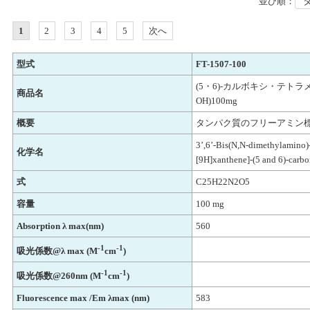
並び順：
1
2
3
4
5
次へ
型式
FT-1507-100
(5・6)-カルボキシ・テトラ
商品名
OH)100mg
概要
タンパク質のフリーアミン
3’,6’-Bis(N,N-dimethylamino)
化学名
[9H]xanthene]-(5 and 6)-carbo
式
C25H22N2O5
容量
100 mg
Absorption λ max(nm)
560
-1
-1
吸光係数@λ max (M
cm
)
-1
-1
吸光係数@260nm (M
cm
)
Fluorescence max /Em λmax (nm)
583