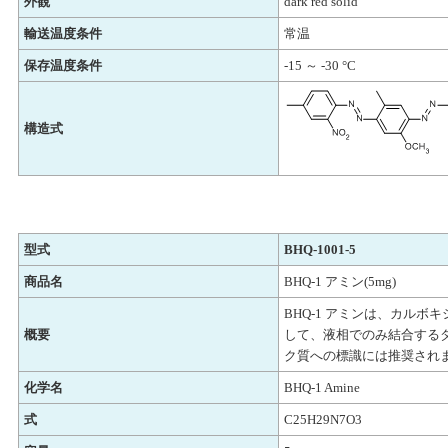
外観
dark red solid
輸送温度条件
常温
保存温度条件
-15 ～ -30 °C
構造式
型式
BHQ-1001-5
商品名
BHQ-1 アミン(5mg)
BHQ-1 アミンは、カル
概要
して、液相でのみ結合する
ク質への標識には推奨され
化学名
BHQ-1 Amine
式
C25H29N7O3