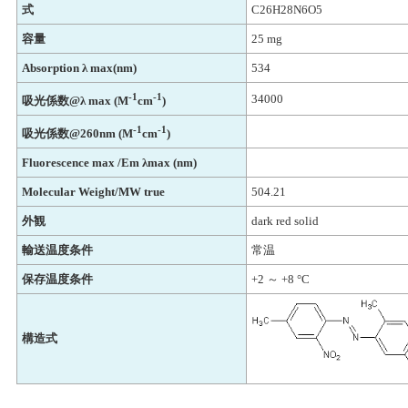
式
C26H28N6O5
容量
25 mg
Absorption λ max(nm)
534
-1
-1
34000
吸光係数@λ max (M
cm
)
-1
-1
吸光係数@260nm (M
cm
)
Fluorescence max /Em λmax (nm)
Molecular Weight/MW true
504.21
外観
dark red solid
輸送温度条件
常温
保存温度条件
+2 ～ +8 °C
構造式