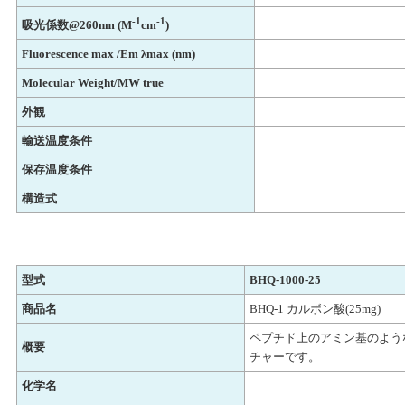
-1
-1
吸光係数@260nm (M
cm
)
Fluorescence max /Em λmax (nm)
Molecular Weight/MW true
外観
輸送温度条件
保存温度条件
構造式
型式
BHQ-1000-25
商品名
BHQ-1 カルボン酸(25mg)
ペプチド上のアミン基のよう
概要
チャーです。
化学名