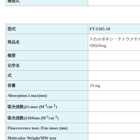
構造式
型式
FT-1505-10
5-カルボキシ・テトラメチル
商品名
OH)10mg
概要
化学名
式
容量
10 mg
Absorption λ max(nm)
-1
-1
吸光係数@λ max (M
cm
)
-1
-1
吸光係数@260nm (M
cm
)
Fluorescence max /Em λmax (nm)
Molecular Weight/MW true