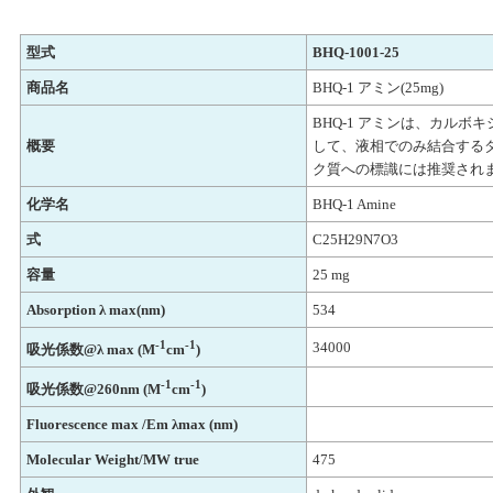
型式
BHQ-1001-25
商品名
BHQ-1 アミン(25mg)
BHQ-1 アミンは、カル
概要
して、液相でのみ結合する
ク質への標識には推奨され
化学名
BHQ-1 Amine
式
C25H29N7O3
容量
25 mg
Absorption λ max(nm)
534
-1
-1
34000
吸光係数@λ max (M
cm
)
-1
-1
吸光係数@260nm (M
cm
)
Fluorescence max /Em λmax (nm)
Molecular Weight/MW true
475