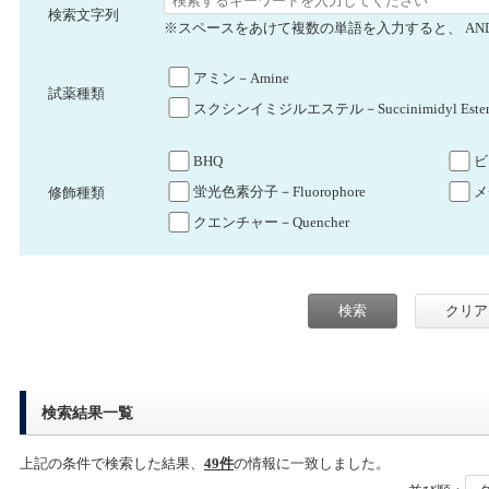
検索文字列
※スペースをあけて複数の単語を入力すると、 AN
アミン－Amine
試薬種類
スクシンイミジルエステル－Succinimidyl Este
BHQ
ビ
蛍光色素分子－Fluorophore
メ
修飾種類
クエンチャー－Quencher
検索結果一覧
上記の条件で検索した結果、
49件
の情報に一致しました。