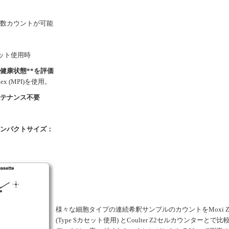
数カウントが可能
セット使用時
健康状態**を評価
dex (MPI)を使用。
テナンス不要
ンパクトサイズ：
様々な細胞タイプの連続希釈サンプルのカウントをMoxi 
(Type Sカセット使用) とCoulter Z2セルカウンターとで比