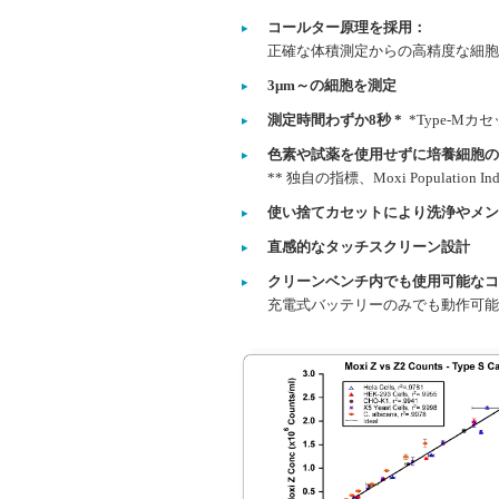
コールター原理を採用：
正確な体積測定からの高精度な細胞
3μm～の細胞を測定
測定時間わずか8秒 *
*Type-Mカ
色素や試薬を使用せずに培養細胞の
** 独自の指標、Moxi Population In
使い捨てカセットにより洗浄やメン
直感的なタッチスクリーン設計
クリーンベンチ内でも使用可能なコ
充電式バッテリーのみでも動作可能