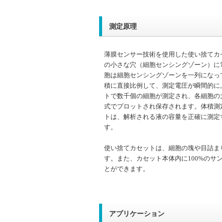
測定原理
薄膜センサー技術を使用した使い捨てカ
の小さな穴（細胞センシングゾーン）に
胞は細胞センシングゾーンを一列になっ
積に直接比例して、測定電圧が瞬間的に
トで数千個の細胞が測定され、各細胞の
式でプロットされ保存されます。体積測
トは、解析される液の容量を正確に測定
す。
使い捨てカセットは、細胞の塊や目詰まりを最
す。また、カセット本体内に100%の
とができます。
アプリケーション