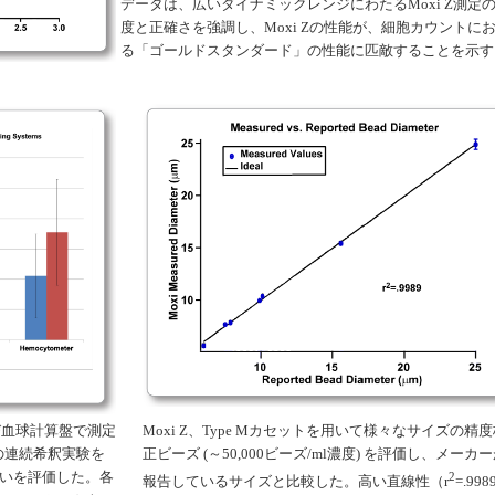
データは、広いダイナミックレンジにわたるMoxi Z測定
度と正確さを強調し、Moxi Zの性能が、細胞カウントに
る「ゴールドスタンダード」の性能に匹敵することを示す
10および血球計算盤で測定
Moxi Z、Type Mカセットを用いて様々なサイズの精
細胞の連続希釈実験を
正ビーズ (～50,000ビーズ/ml濃度) を評価し、メーカ
いを評価した。各
2
報告しているサイズと比較した。高い直線性（r
=.99