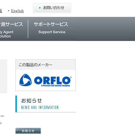
報
English
コー
ル