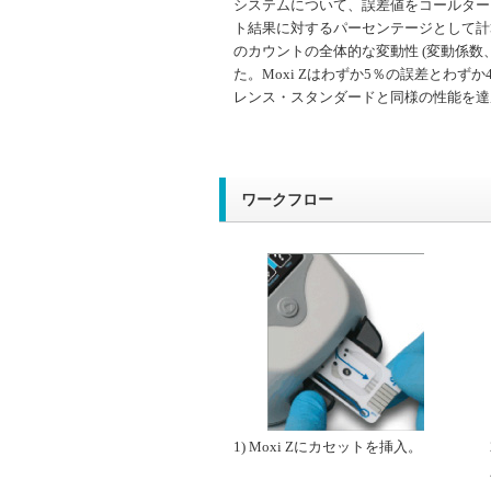
システムについて、誤差値をコールター
ト結果に対するパーセンテージとして計
のカウントの全体的な変動性 (変動係数、C
た。Moxi Zはわずか5％の誤差とわずか
レンス・スタンダードと同様の性能を達
ワークフロー
1) Moxi Zにカセットを挿入。