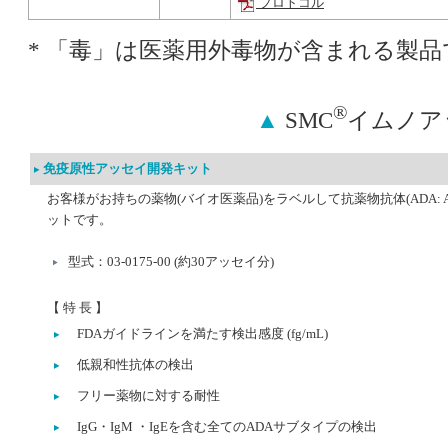
プロトコル
* 「毒」は医薬用外毒物が含まれる製品
®
▲
SMC
イムノア
免疫原性アッセイ開発キット
お客様がお持ちの薬物(バイオ医薬品)をラベルして抗薬物抗体(ADA: Anti
ットです。
型式：03-0175-00 (約30アッセイ分)
【 特 長 】
FDAガイドラインを満たす検出感度 (fg/mL)
低親和性抗体の検出
フリー薬物に対する耐性
IgG・IgM ・IgEを含む全てのADAサブタイプの検出