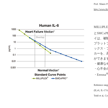
Prof. Mauro 
http://www.ifc
MILLIPL
とSMCxP
イは、被
プラット
ックス・
カーを、
ができま
・健康な40
・心不全の
®
・Erenna
Reference rang
(IL)-6, IL-17A 
Todd et al, Cy