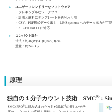
ユ―ザーフレンドリーなソフトウェア
・フレキシブルなワークフロー
・計測と解析にテンプレートを再利用可能
・CSV、PDF形式データ出力、LIMS systems へのデータ出力が可能
・21 CFR Part 11 に対応
コンパクト設計
寸法：約36(W)×41(H)×45(D) cm
重量：約24.6 k g
原理
®
独自の１分子カウント技術—SMC
: Si
®
®
SMCxPRO
に組み込まれた次世代SMC
の新しい光学
系は、プレートの底部を回転してプレートウェル内を