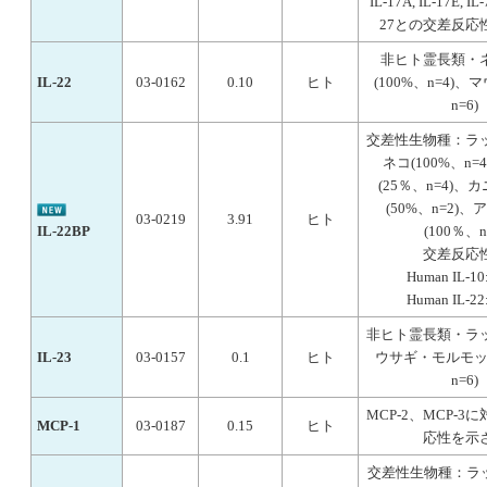
IL-17A, IL-17E, IL-7
27との交差反応
非ヒト霊長類・
IL-22
03-0162
0.10
ヒト
(100%、n=4)、
n=6)
交差性生物種：ラ
ネコ(100%、n=
(25％、n=4)、
(50%、n=2)
03-0219
3.91
ヒト
IL-22BP
(100％、n
交差反応
Human IL-10
Human IL-22
非ヒト霊長類・ラ
IL-23
03-0157
0.1
ヒト
ウサギ・モルモット
n=6)
MCP-2、MCP-3
MCP-1
03-0187
0.15
ヒト
応性を示
交差性生物種：ラッ