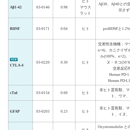
ヒト
Aβ38、Aβ40と
Aβ1-42
03-0146
0.98
マウス
示さず
ラット
BDNF
03-0171
0.04
ヒト
proBDNFと1.
交差性生物種：マウ
n=4)、カニクイ
ル(100%、n=2
03-0220
0.30
ヒト
ヌ・ネコ(50％
CTLA-4
交差反応
Human PD-1:
Human PD-L1
非ヒト霊長類、マ
cTnl
03-0154
0.69
ヒト
ト、ウマ、
非ヒト霊長類、マ
GFAP
03-0203
0.23
ヒト
ト、イヌ、
Oxyntomoduli
ヒト