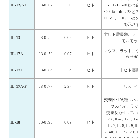
IL-12p70
03-0182
0.1
ヒト
rhIL-12p40
<2.0%、rhIL-2
<1.5%、rhILp3
を示さ
非ヒト霊長類、ラ
IL-13
03-0156
0.04
ヒト
モルモッ
マウス、ラット、
IL-17A
03-0159
0.07
ヒト
ウサギ
IL-17F
03-0164
0.2
ヒト
非ヒト霊
IL-17A/F
03-0177
2.34
ヒト
サル、イ
交差性生物種：ネコ(
ウス(4%)、ラット
交差反応性：IL-1α, I
1RA, IL-2, IL-3, IL-4
IL-18
03-0190
0.09
ヒト
IL-7, IL-8, IL-9, I
(p40), IL-12 (p70), 