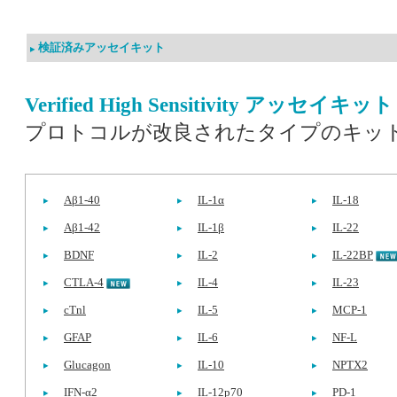
検証済みアッセイキット
Verified High Sensitivity アッセイキット (
プロトコルが改良されたタイプのキッ
Aβ1-40
IL-1α
IL-18
Aβ1-42
IL-1β
IL-22
BDNF
IL-2
IL-22BP
CTLA-4
IL-4
IL-23
cTnl
IL-5
MCP-1
GFAP
IL-6
NF-L
Glucagon
IL-10
NPTX2
IFN-α2
IL-12p70
PD-1