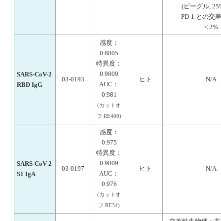
(ビーグル, 25%
PD-1 との交
< 2%
感度：
0.8805
特異度：
0.9809
SARS-CoV-2
03-0193
ヒト
N/A
AUC：
RBD IgG
0.981
(カットオ
フ:RE400)
感度：
0.975
特異度：
0.9809
SARS-CoV-2
03-0197
ヒト
N/A
AUC：
S1 IgA
0.976
(カットオ
フ:RE34)