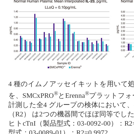
4 種のイムノアッセイキットを用いて
®
®
を、SMCxPRO
とErenna
プラットフォ
計測した全4 グループの検体において
（R2） は2つの機器間でほぼ同等でし
ヒトcTnI（製品型式：03-0092-00）：R2=
型式：03-0089-01）：R2=0.9972、