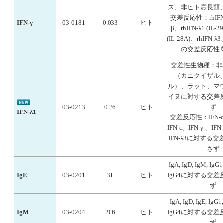
ス、非ヒト霊長類
交差反応性：rhIFN-
IFN-γ
03-0181
0.033
ヒト
β、rhIFN-λ1 (IL-2
(IL-28A)、rhIFN-λ
の交差反応性
交差性生物種：非
（カニクイザル
ル）、ラット、マ
イヌに対する交差
03-0213
0.26
ヒト
ず
IFN-λ1
交差反応性：IFN-α
IFN-ε、IFN-γ 、IF
IFN-λ3に対する
さず
IgA, IgD, IgM, IgG1
IgE
03-0201
31
ヒト
IgG4に対する交
ず
IgA, IgD, IgE, IgG1
IgM
03-0204
206
ヒト
IgG4に対する交
ず