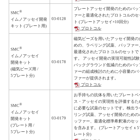
プレートアッセイ開発のためのバッ
®
SMC
ァーと最適化されたプロトコルのセ
03-0128
イムノアッセイ開発
ト (プレートアッセイ×10回分)
キット (プレート用)
プロトコル
磁気ビーズを用いたアッセイ開発の
めの、ラベリング試薬、バッファー
®
SMC
最適化されたプロトコルのセットで
イムノアッセイ
す。 アッセイ開発の実現可能性試験
03-0178
開発キット
バックグラウンド低減のためのバッ
(磁気ビーズ用 /
ァーの組成検討のために小容量のバ
5プレート分)
ファーが提供されます。
プロトコル
お手持ちの抗体を用いたプレートベ
ス・アッセイの実現性を評価するた
®
SMC
に必要な試薬のセットです。検出ラ
イムノアッセイ
リング試薬、アッセイ開発のための
03-0179
開発キット
ッファー、最適化標準希釈液のセッ
(プレート用 /
を含みます。 (プレートアッセイｘ5
5プレート分)
レート分)