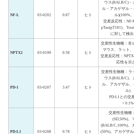
ウス(BALB/C)
ル・アカゲザル・
NF-L
03-0202
0.87
ヒト
ル)(100%、
交差反応性：NF-
pTau(pT181)、Tot
に対して検出
交差性生物種：非
マウス、ラット、
NPTX2
03-0199
0.58
ヒト
交差反応性：NPT
応性を示
交差性生物種：ラッ
ウス(BALB/C)
ル、アカゲザル、
PD-1
03-0207
3.47
ヒト
ル)
PD-L1との
< 0.1%
交差性生物種
(SD,50%)
(BALB/C,100%
PD-L1
03-0208
0.78
ヒト
(50%)、アカゲザル