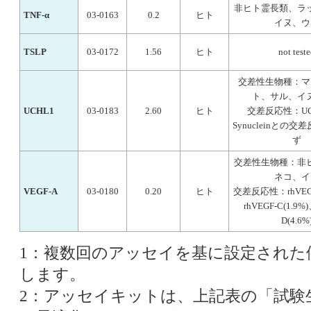
非ヒト霊長類、ラ
TNF-α
03-0163
0.2
ヒト
イヌ、ウ
TSLP
03-0172
1.56
ヒト
not test
交差性生物種：マ
ト、サル、イ
UCHL1
03-0183
2.60
ヒト
交差反応性：UC
Synucleinとの
ず
交差性生物種：非
ネコ、イ
VEGF-A
03-0180
0.20
ヒト
交差反応性：rhVEGF
rhVEGF-C(1.9%
D(4.6%
1：複数回のアッセイを基に設定された
します。
2：アッセイキットは、上記表の「試験