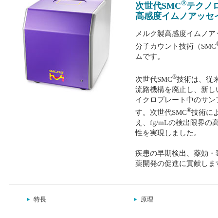
®
次世代SMC
テクノ
高感度イムノアッセ
メルク製高感度イムノアッ
分子カウント技術（SMC
ムです。
®
次世代SMC
技術は、従来
流路機構を廃止し、新し
イクロプレート中のサン
®
す。次世代SMC
技術に
え、fg/mLの検出限界
性を実現しました。
疾患の早期検出、薬効・
薬開発の促進に貢献しま
特長
原理