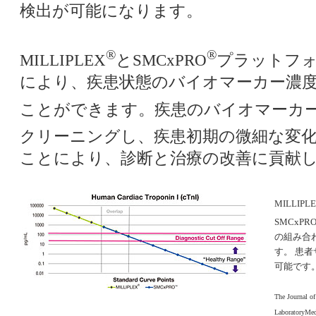
検出が可能になります。
®
®
MILLIPLEX
とSMCxPRO
プラットフ
により、疾患状態のバイオマーカー濃
ことができます。疾患のバイオマーカーをM
クリーニングし、疾患初期の微細な変化を
ことにより、診断と治療の改善に貢献
MILLIPL
SMCxPR
の組み合
す。 患
可能です
The Journal of
LaboratoryMed