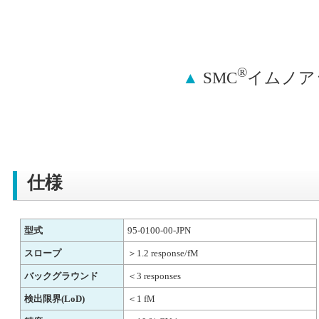
®
▲
SMC
イムノア
仕様
型式
95-0100-00-JPN
スロープ
＞1.2 response/fM
バックグラウンド
＜3 responses
検出限界(LoD)
＜1 fM