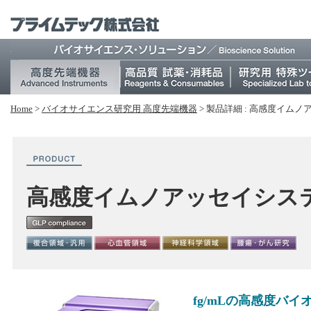
Home
>
バイオサイエンス研究⽤ 高度先端機器
>
製品詳細 : 高感度イムノア
高感度イムノアッセイシステム
fg/mLの高感度バ