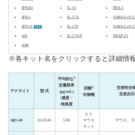
IFN-β1
IL-13
PD-L1
IFN-γ
IL-17A
SARS-CoV-2
IFN-λ1
IL-17F
SARS-CoV-2 
IgE
IL-17A/F
SNAP-25
IgM
※各キット名をクリックすると詳細情
1
平均的な
定量限界
2
交差性生物
試験
アナライト
型 式
(pg/mL)
交差反応
生物種
/感度・
特異度
ヒト
Aβ1-40
03-0145
5.86
マウス
マウス、ラ
ラット