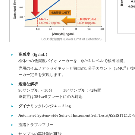
高感度（fg /mL）
検体中の低濃度バイオマーカーを、fg/mL レベルで検出可能。
®
専用のイムノアッセイキットと独自の1 分子カウント（SMC
）技
ーカー定量を実現します。
迅速な解析
96サンプル: ＜30分 384サンプル：<2時間
※装置は384wellプレートにのみ対応
ダイナミックレンジ 4 ～ 5 log
A
utomated
S
ystem-wide
S
uite of
I
nstrument
S
elf
T
ests(
ASSIST
) に
流路トラブルフリー
サンプルの再計測が可能