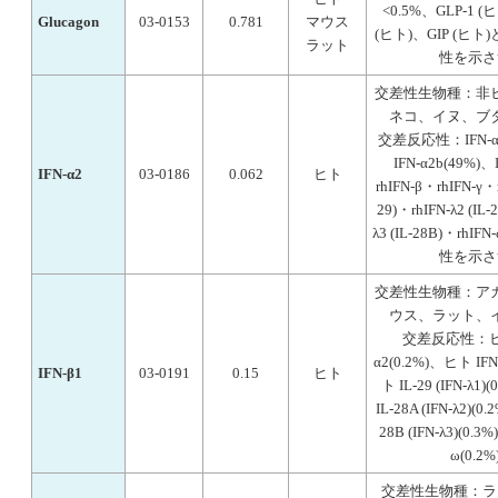
<0.5%、GLP-1 (
Glucagon
03-0153
0.781
マウス
(ヒト)、GIP (ヒ
ラット
性を示さ
交差性生物種：非
ネコ、イヌ、ブ
交差反応性：IFN-α2
IFN-α2b(49%)、I
IFN-α2
03-0186
0.062
ヒト
rhIFN-β・rhIFN-γ・r
29)・rhIFN-λ2 (IL-
λ3 (IL-28B)・rh
性を示さ
交差性生物種：ア
ウス、ラット、
交差反応性：ヒト
α2(0.2%)、ヒト IFN
IFN-β1
03-0191
0.15
ヒト
ト IL-29 (IFN-λ1
IL-28A (IFN-λ2)(0
28B (IFN-λ3)(0.3
ω(0.2%
交差性生物種：ラ