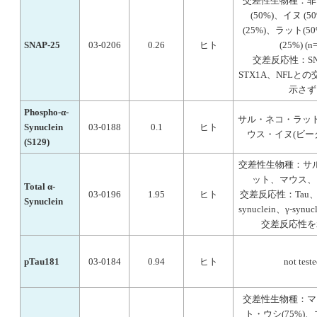
交差性生物種：非
(50%)、イヌ (
(25%)、ラット(5
SNAP-25
03-0206
0.26
ヒト
(25%) (n
交差反応性：SNA
STX1A、NFLと
示さず
Phospho-α‐
サル・ネコ・ラット(
Synuclein
03-0188
0.1
ヒト
ウス・イヌ(ビーグル
(S129)
交差性生物種：サ
ット、マウス、
Total α‐
03-0196
1.95
ヒト
交差反応性：Tau、U
Synuclein
synuclein、γ-syn
交差反応性を
pTau181
03-0184
0.94
ヒト
not test
交差性生物種：マ
ト・ウシ(75%)、ブ