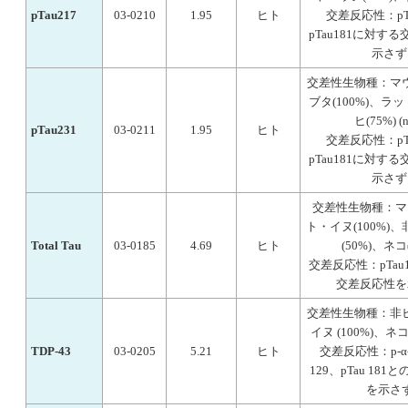
pTau217
03-0210
1.95
ヒト
交差反応性：pTa
pTau181に対す
示さず
交差性生物種：マ
ブタ(100%)、ラッ
ヒ(75%) (n
pTau231
03-0211
1.95
ヒト
交差反応性：pTa
pTau181に対す
示さず
交差性生物種：マ
ト・イヌ(100%)
Total Tau
03-0185
4.69
ヒト
(50%)、ネコ(
交差反応性：pTau
交差反応性を
交差性生物種：非
イヌ (100%)、ネコ(5
TDP-43
03-0205
5.21
ヒト
交差反応性：p-α-sy
129、pTau 18
を示さ