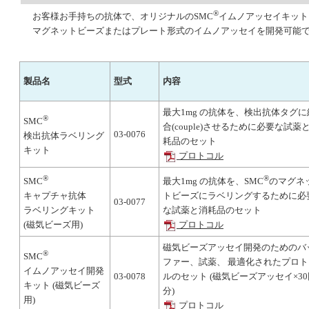
®
お客様お手持ちの抗体で、オリジナルのSMC
イムノアッセイキット
マグネットビーズまたはプレート形式のイムノアッセイを開発可能
製品名
型式
内容
最大1mg の抗体を、検出抗体タグに
®
SMC
合(couple)させるために必要な試薬
03-0076
検出抗体ラベリング
耗品のセット
キット
プロトコル
®
®
SMC
最大1mg の抗体を、SMC
のマグネ
キャプチャ抗体
トビーズにラベリングするために必
03-0077
ラベリングキット
な試薬と消耗品のセット
(磁気ビーズ用)
プロトコル
磁気ビーズアッセイ開発のためのバ
®
SMC
ファー、試薬、 最適化されたプロト
イムノアッセイ開発
03-0078
ルのセット (磁気ビーズアッセイ×30
キット (磁気ビーズ
分)
用)
プロトコル