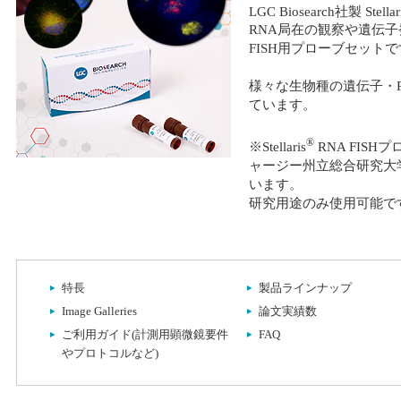
LGC Biosearch社製 Stellar
RNA局在の観察や遺伝子
FISH用プローブセット
様々な生物種の遺伝子・
ています。
®
※Stellaris
RNA FIS
ャージー州立総合研究大
います。
研究用途のみ使用可能で
特⻑
製品ラインナップ
Image Galleries
論文実績数
ご利用ガイド(計測用顕微鏡要件
FAQ
やプロトコルなど)