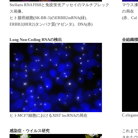
Stellaris RNA FISHと免疫蛍光アッセイのマルチプレック
マウス凍
ス画像。
の局在
ヒト腺癌細胞(SK-BR-3)のERBB2mRNA(緑)、
(赤、Cal 
ERBB2(HER2)タンパク質(マゼンタ)、DNA(赤)
Long Non-Coding RNAの検出
全組織標
C.elega
ヒトMCF7細胞におけるXIST lncRNAの局在
感染症・ウイルス研究
これまでに
されたウ