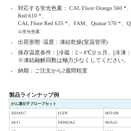
対応する蛍光⾊素： CAL Fluor Orange 560 *、CAL
Red 610 *、
CAL Fluor Red 635 *、FAM、Quasar 570 *、Qu
ル蛍光⾊素
出荷形態･温度：凍結乾燥(室温管理)
保存温度条件：[冷蔵：2～8℃]1ヵ月、[冷凍：-
※凍結融解回数は極力少なくしてください。
納期：ご注文から2週間程度
製品ラインナップ例
がん遺伝子プローブセット
ADAM17
EGFR
HOTAIR
AKT1
ERBB2&3
HOXA5