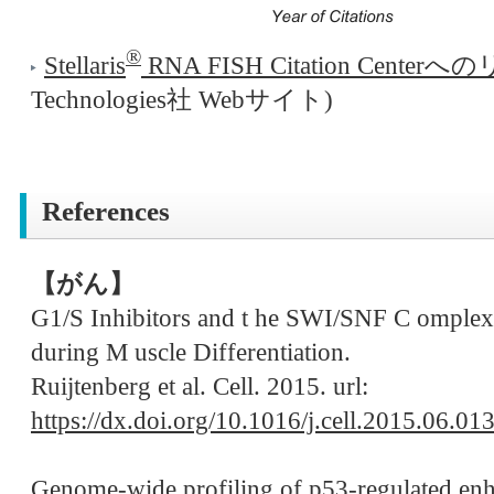
®
Stellaris
RNA FISH Citation Center
Technologies社 Webサイト)
References
【がん】
G1/S Inhibitors and t he SWI/SNF C omplex 
during M uscle Differentiation.
Ruijtenberg et al. Cell. 2015. url:
https://dx.doi.org/10.1016/j.cell.2015.06.01
Genome-wide profiling of p53-regulated en