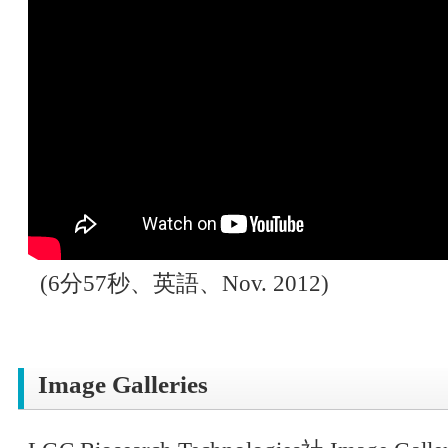
(6分57秒、英語、Nov. 2012)
Image Galleries