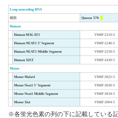
Long noncoding RNA
種類
Quasar 570
Human
Human MALAT1
VSMF-2210-5
Human NEAT1 5ʼ Segment
VSMF-2246-5
Human NEAT1 Middle Segment
VSMF-2250-5
Human XIST
VSMF-2430-5
Mouse
Mouse Malat1
VSMF-3022-5
Mouse Neat1 5' Segment
VSMF-3030-5
Mouse Neat1 Middle Segment
VSMF-3034-5
Mouse Xist
VSMF-3094-5
※各蛍光色素の列の下に記載している