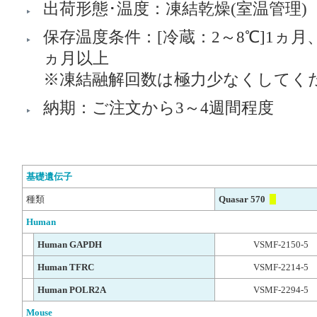
出荷形態･温度：凍結乾燥(室温管理)
保存温度条件：[冷蔵：2～8℃]1ヵ月、[
ヵ月以上
※凍結融解回数は極力少なくしてく
納期：ご注文から3～4週間程度
基礎遺伝⼦
種類
Quasar 570
Human
Human GAPDH
VSMF-2150-5
Human TFRC
VSMF-2214-5
Human POLR2A
VSMF-2294-5
Mouse