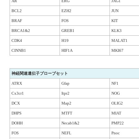
AR
ERG
JAG1
BCL2
EZH2
JUN
BRAF
FOS
KIT
BRCA1&2
GREB1
KLK3
CDK4
H19
MALAT1
CINNB1
HIF1A
MKI67
神経関連遺伝子プローブセット
ATRX
Gfap
NF1
Cx3cr1
Itpr2
NOG
DCX
Map2
OLIG2
DHPS
MTFT
MIAT
DOHH
Necab1&2
PMP22
FOS
NEFL
Pnoc