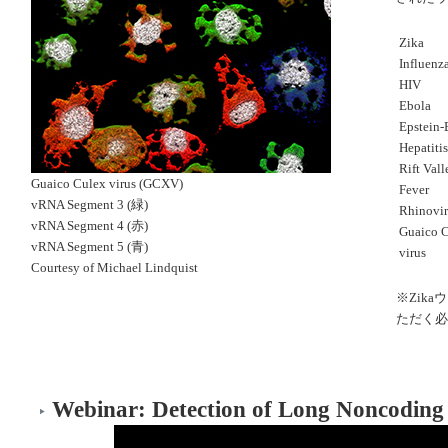
Zika
Influenz
HIV
Ebola
Epstein-
Hepatiti
Rift Vall
Guaico Culex virus (GCXV)
Fever
vRNA Segment 3 (緑)
Rhinovir
vRNA Segment 4 (赤)
Guaico 
vRNA Segment 5 (青)
virus
Courtesy of Michael Lindquist
※Zik
ただく必
Webinar: Detection of Long Noncoding