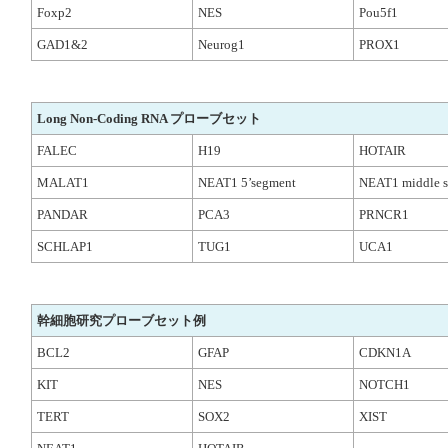
Foxp2
NES
Pou5f1
GAD1&2
Neurog1
PROX1
Long Non-Coding RNA プローブセット
FALEC
H19
HOTAIR
MALAT1
NEAT1 5’segment
NEAT1 middle 
PANDAR
PCA3
PRNCR1
SCHLAP1
TUG1
UCA1
幹細胞研究プローブセット例
BCL2
GFAP
CDKN1A
KIT
NES
NOTCH1
TERT
SOX2
XIST