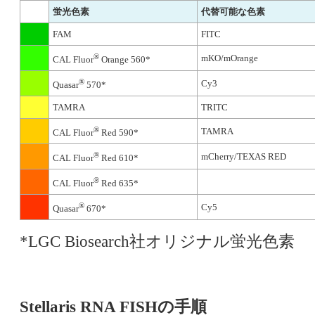
蛍光色素
代替可能な色素
FAM
FITC
®
mKO/mOrange
CAL Fluor
Orange 560*
®
Cy3
Quasar
570*
TAMRA
TRITC
®
TAMRA
CAL Fluor
Red 590*
®
mCherry/TEXAS RED
CAL Fluor
Red 610*
®
CAL Fluor
Red 635*
®
Cy5
Quasar
670*
*LGC Biosearch社オリジナル蛍光色素
Stellaris RNA FISHの手順