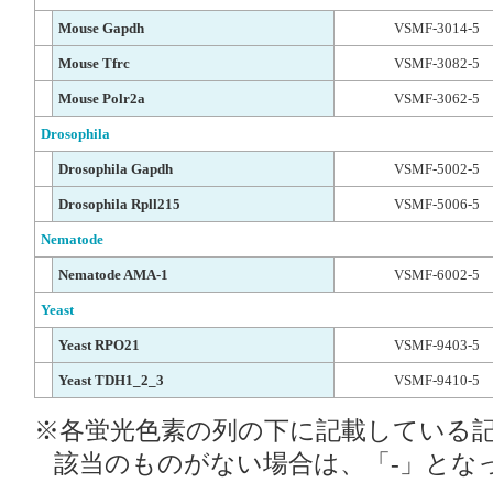
Mouse Gapdh
VSMF-3014-5
Mouse Tfrc
VSMF-3082-5
Mouse Polr2a
VSMF-3062-5
Drosophila
Drosophila Gapdh
VSMF-5002-5
Drosophila Rpll215
VSMF-5006-5
Nematode
Nematode AMA-1
VSMF-6002-5
Yeast
Yeast RPO21
VSMF-9403-5
Yeast TDH1_2_3
VSMF-9410-5
※各蛍光色素の列の下に記載している
該当のものがない場合は、「-」とな