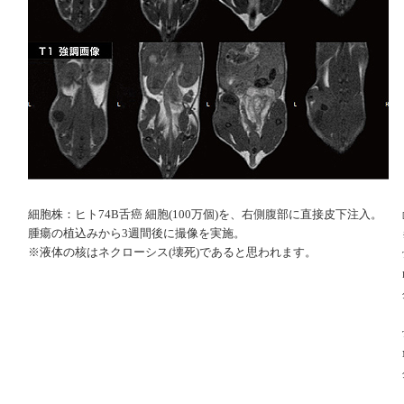
細胞株：ヒト74B舌癌 細胞(100万個)を、右側腹部に直接皮下注入。
腫瘍の植込みから3週間後に撮像を実施。
※液体の核はネクローシス(壊死)であると思われます。