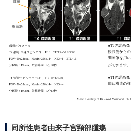
●T2強調画像
[撮像パラメータ]
後肢筋からの
T2 強調: 高速スピンエコー FSE、TE/TR=52.7/3500、
調画像を用い
FOV=50x28mm、Matrix=256x144、NEX=8、ETL=16、
ができます。(
分解能：195um、取得時間：5分08秒
●T1強調画像
T1 強調:スピンエコーSE 、TE/TR=12/500、
周辺構造の詳
FOV=50x28mm、Matrix=256x144、NEX=4,
分解能：195um、取得時間：5分12秒
Model Courtesy of Dr. Javed Mahmood, PhD.
同所性患者由来子宮頸部腫瘍