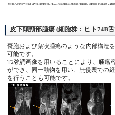
Model Courtesy of Dr. Javed Mahmood, PhD., Radiation Medicine Program, Princess Margaret Cance
皮下頭頸部腫瘍 (細胞株：ヒト74B舌
嚢胞および葉状腫瘍のような内部構造
可能です。
T2強調画像を用いることにより、腫瘍
ができ、同一動物を用い、無侵襲での経
を行うことも可能です。