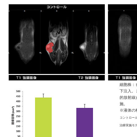
細胞株：ヒ
下注入。
的放射線
施。
※液体の
コントロール (
治療実施モデル(