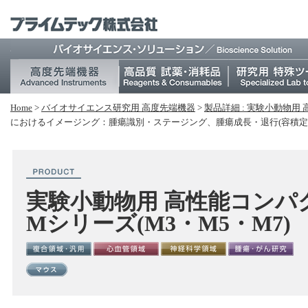
Home
>
バイオサイエンス研究⽤ 高度先端機器
>
製品詳細 : 実験小動物用 
におけるイメージング：腫瘍識別・ステージング、腫瘍成長・退行(容積定
実験小動物用 高性能コンパク
Mシリーズ(M3・M5・M7)