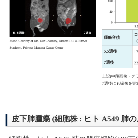
コ
腫瘍容積
（
Model Courtesy of Drs. Naz Chaudary, Richard Hill & Shawn
Stapleton, Princess Margaret Cancer Center
5.5週後
1
7週後
2
上記(中段画像・グ
7週後にも撮像を実
皮下肺腫瘍 (細胞株 : ヒト A549 肺