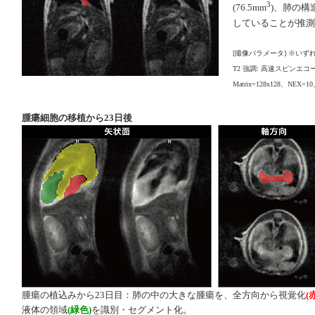
3
(76.5mm
)、肺の構
していることが推測
[撮像パラメータ] ※い
T2 強調: 高速スピンエコー F
Matrix=128x128、NE
腫瘍細胞の移植から23日後
腫瘍の植込みから23日目：肺の中の大きな腫瘍を、全方向から視覚化
(
液体の領域
(緑色)
を識別・セグメント化。