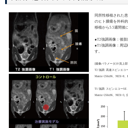
同所性移植された患者
のヒト腫瘍を外科的
移植から5.5週間
●T2強調画像：後
●T1強調画像：周
す。
[撮像パラメータ]※頁上
T2 強調: 高速スピンエコー F
Matrix=256x96、NEX
T1 強調: スピンエコーSE 、T
Matrix=256x96、NEX