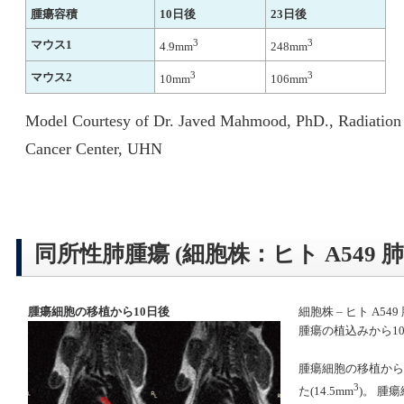
腫瘍容積
10日後
23日後
3
3
マウス1
4.9mm
248mm
3
3
マウス2
10mm
106mm
Model Courtesy of Dr. Javed Mahmood, PhD., Radiation
Cancer Center, UHN
同所性肺腫瘍 (細胞株：ヒト A549 
腫瘍細胞の移植から10日後
細胞株 – ヒト A5
腫瘍の植込みから1
腫瘍細胞の移植から
3
た(14.5mm
)。 腫