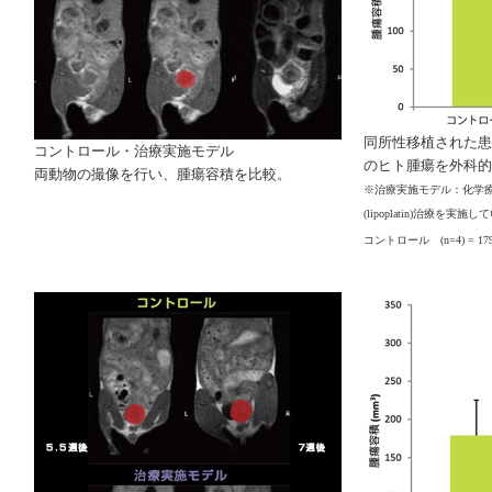
同所性移植された患者
コントロール・治療実施モデル
のヒト腫瘍を外科的
両動物の撮像を行い、腫瘍容積を比較。
※治療実施モデル：化学療
(lipoplatin)治療を実施
コントロール (n=4) = 17