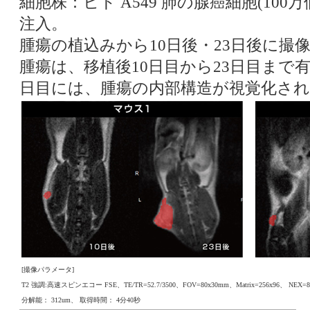
細胞株：ヒト A549 肺の腺癌細胞(10
注入。
腫瘍の植込みから10日後・23日後に撮
腫瘍は、移植後10日目から23日目まで
日目には、腫瘍の内部構造が視覚化さ
[撮像パラメータ]
T2 強調:高速スピンエコー FSE、TE/TR=52.7/3500、FOV=80x30mm、Matrix=256x96、 NEX=
分解能： 312um、 取得時間： 4分40秒